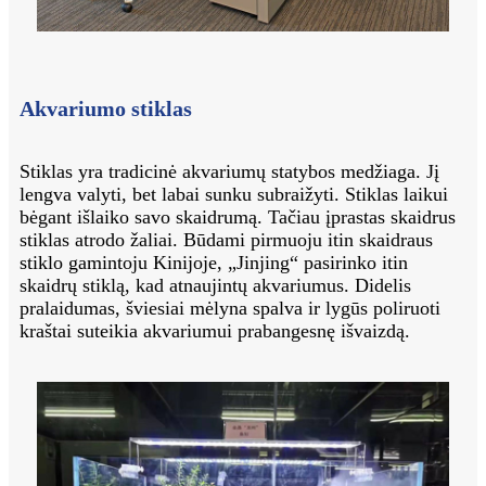
Akvariumo stiklas
Stiklas yra tradicinė akvariumų statybos medžiaga. Jį
lengva valyti, bet labai sunku subraižyti. Stiklas laikui
bėgant išlaiko savo skaidrumą. Tačiau įprastas skaidrus
stiklas atrodo žaliai. Būdami pirmuoju itin skaidraus
stiklo gamintoju Kinijoje, „Jinjing“ pasirinko itin
skaidrų stiklą, kad atnaujintų akvariumus. Didelis
pralaidumas, šviesiai mėlyna spalva ir lygūs poliruoti
kraštai suteikia akvariumui prabangesnę išvaizdą.