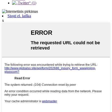
Siųsti el. laišką
x