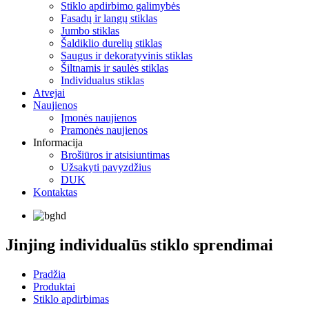
Stiklo apdirbimo galimybės
Fasadų ir langų stiklas
Jumbo stiklas
Šaldiklio durelių stiklas
Saugus ir dekoratyvinis stiklas
Šiltnamis ir saulės stiklas
Individualus stiklas
Atvejai
Naujienos
Įmonės naujienos
Pramonės naujienos
Informacija
Brošiūros ir atsisiuntimas
Užsakyti pavyzdžius
DUK
Kontaktas
Jinjing individualūs stiklo sprendimai
Pradžia
Produktai
Stiklo apdirbimas