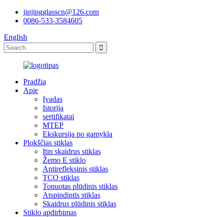
jinjingglasscn@126.com
0086-533-3584605
English
Pradžia
Apie
Įvadas
Istorija
sertifikatai
MTEP
Ekskursija po gamyklą
Plokščias stiklas
Itin skaidrus stiklas
Žemo E stiklo
Antirefleksinis stiklas
TCO stiklas
Tonuotas plūdinis stiklas
Atspindintis stiklas
Skaidrus plūdinis stiklas
Stiklo apdirbimas